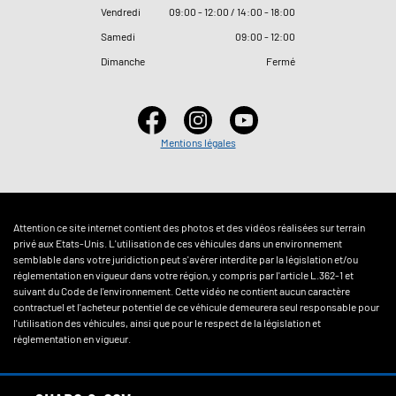
Vendredi
09
:
00 - 12
:
00 / 14
:
00 - 18
:
00
Samedi
09
:
00 - 12
:
00
Dimanche
Fermé
Mentions légales
Attention ce site internet contient des photos et des vidéos réalisées sur terrain
privé aux Etats-Unis. L'utilisation de ces véhicules dans un environnement
semblable dans votre juridiction peut s'avérer interdite par la législation et/ou
réglementation en vigueur dans votre région, y compris par l'article L.362-1 et
suivant du Code de l'environnement. Cette vidéo ne contient aucun caractère
contractuel et l'acheteur potentiel de ce véhicule demeurera seul responsable pour
l'utilisation des véhicules, ainsi que pour le respect de la législation et
réglementation en vigueur.