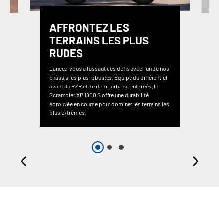
AFFRONTEZ LES
TERRAINS LES PLUS
RUDES
Lancez-vous à l’assaut des défis avec l’un de nos
châssis les plus robustes. Équipé du différentiel
avant du RZR et de demi-arbres renforcés, le
Scrambler XP 1000 S offre une durabilité
éprouvée en course pour dominer les terrains les
plus extrêmes.